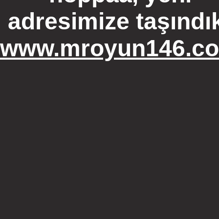
adresimize taşındı
www.mroyun146.c